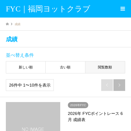
FYC｜福岡ヨットクラブ
成績
成績
並べ替え条件
新しい順
古い順
閲覧数順
26件中 1〜10件を表示


2026年FYC
2026年 FYCポイントレース 6
月 成績表